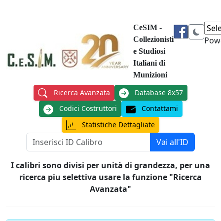
CeSIM -
Collezionisti
Pow
e Studiosi
Italiani di
Munizioni
Ricerca Avanzata
Database 8x57
Codici Costruttori
Contattami
Statistiche Dettagliate
Vai all'ID
I calibri sono divisi per unità di grandezza, per una
ricerca piu selettiva usare la funzione "Ricerca
Avanzata"