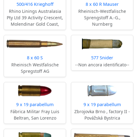
500/416 Krieghoff
8 x 60 R Mauser
Rhino Linings Australasia
Rheinisch-Westfalische
Pty Ltd 39 Activity Crescent,
Sprengstoff A.-G.,
Molendinar Gold Coast,
Nurnberg
8 x 60 S
577 Snider
Rheinisch Westfalische
--Non ancora identificato--
Spregstoff AG
9 x 19 parabellum
9 x 19 parabellum
Fábrica Militar Fray Luis
Zbrojovka Brno , factory II -
Beltran, San Lorenzo
Povážská Bystrica